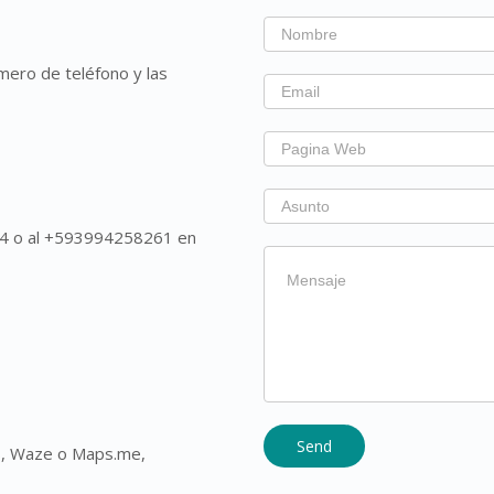
Si
eres
mero de teléfono y las
humano,
deja
este
campo
en
blanco.
84 o al +593994258261 en
s, Waze o Maps.me,