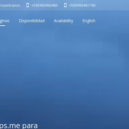
ncuentranos
+593993960480
+593993461790
ginas
Disponibilidad
Availability
English
aps.me para