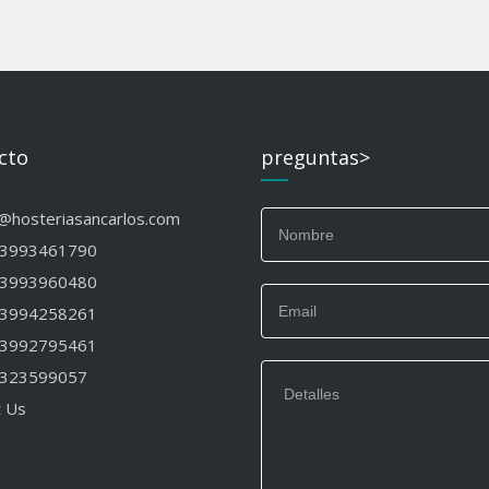
cto
preguntas>
o@hosteriasancarlos.com
Si
3993461790
eres
3993960480
humano,
deja
3994258261
este
3992795461
campo
en
323599057
blanco.
t Us